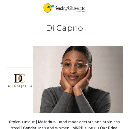
Di Caprio
Styles
: Unique |
Materials
: Hand made acetate and stainless
steel |
Gender
: Men and Women |
MSRP
: $159.00
Our Price
: